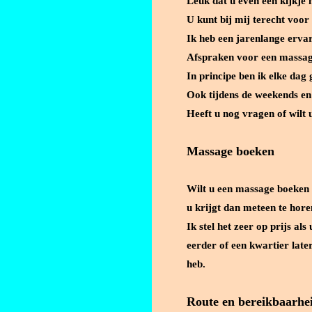
Leuk dat u even een kijkje 
U kunt bij mij terecht voo
Ik heb een jarenlange ervar
Afspraken voor een massage
In principe ben ik elke dag
Ook tijdens de weekends e
Heeft u nog vragen of wilt u
Massage boeken
Wilt u een massage boeken d
u krijgt dan meteen te horen 
Ik stel het zeer op prijs a
eerder of een kwartier late
heb.
Route en bereikbaarhe