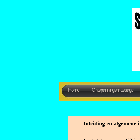
Home
Ontspanningsmassage
nleiding en algemene 
I