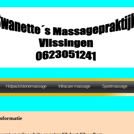
Hotpack/stonemassage
Infracare massage
Sportmassage
informatie