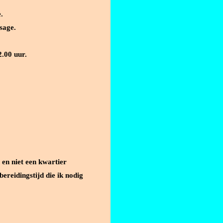
.
sage.
2.00 uur.
 en niet een kwartier
ereidingstijd die ik nodig