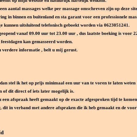
neemt op mijn website en natuurlijk hartelijk welkom.
r een aantal massages welke per massage omschreven zijn op deze site
ing in binnen en buitenland en sta garant voor een professionele mas
 kunnen uitsluitend telefonisch geboekt worden via 0623051241.
 geopend vanaf 09.00 uur tot 23.00 uur , dus laatste boeking is voor 2
n feestdagen kan gemasseerd worden.
 verdere informatie , belt u mij gerust.
an stel ik het op prijs minimaal een uur van te voren te laten weten
of dit direct of iets later mogelijk is.
ls u een afspraak heeft gemaakt op de exacte afgesproken tijd te komen
r, dit in verband met andere afspraken die ik heb gemaakt en de voorb
id