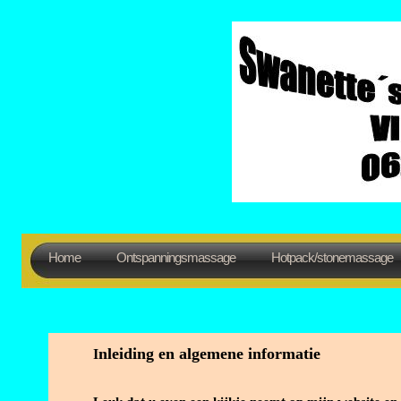
Home
Ontspanningsmassage
Hotpack/stonemassage
nleiding en algemene informatie
I